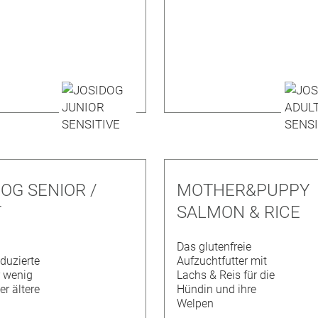
OG SENIOR /
MOTHER&PUPPY
T
SALMON & RICE
Das glutenfreie
duzierte
Aufzuchtfutter mit
r wenig
Lachs & Reis für die
er ältere
Hündin und ihre
Welpen