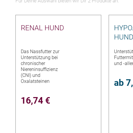
Für Deine Auswahl bieten wir Dir
2
Produkte an.
RENAL HUND
HYPO
HUN
Das Nassfutter zur
Unterstü
Unterstützung bei
Futtermit
chronischer
und -alle
Niereninsuffizienz
(CNI) und
ab
7
Oxalatsteinen
16,74 €