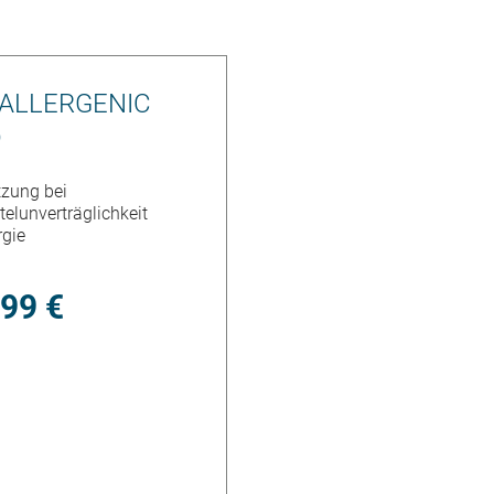
ALLERGENIC
D
tzung bei
telunverträglichkeit
rgie
,99 €