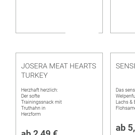
JOSERA MEAT HEARTS
SENS
TURKEY
Herzhaft herzlich:
Das sens
Der softe
Welpenfu
Trainingssnack mit
Lachs & 
Truthahn in
Flohsam
Herzform
ab
5
ab
2,49 €