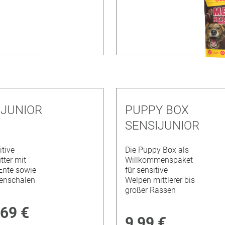
IJUNIOR
PUPPY BOX
SENSIJUNIOR
itive
Die Puppy Box als
tter mit
Willkommenspaket
Ente sowie
für sensitive
enschalen
Welpen mittlerer bis
großer Rassen
,69 €
9,99 €