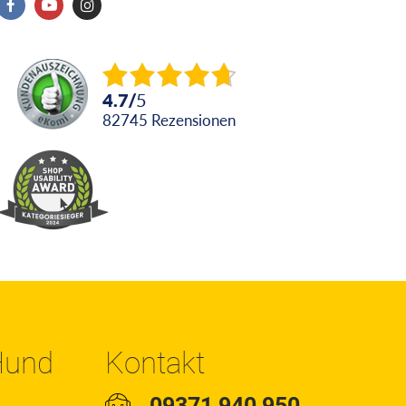
4.7
/
5
82745
Rezensionen
 Hund
Kontakt
09371 940 950