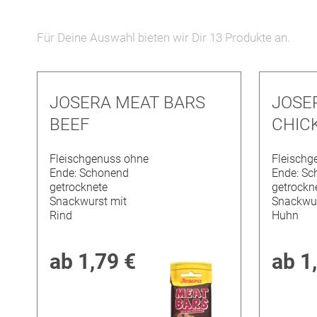
entfernen
e
Für Deine Auswahl bieten wir Dir
13
Produkte an.
JOSERA MEAT BARS
JOSE
BEEF
CHIC
Fleischgenuss ohne
Fleischg
Ende: Schonend
Ende: Sc
getrocknete
getrockn
Snackwurst mit
Snackwur
Rind
Huhn
ab
1,79 €
ab
1