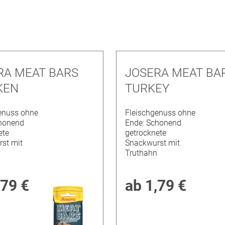
ntfernen
entfer
RA MEAT BARS
JOSERA MEAT BA
KEN
TURKEY
enuss ohne
Fleischgenuss ohne
honend
Ende: Schonend
ete
getrocknete
st mit
Snackwurst mit
Truthahn
,79 €
ab
1,79 €