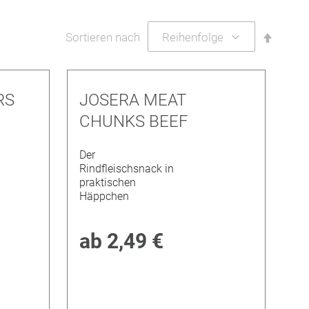
nen
Abstei
Sortieren nach
sortier
RS
JOSERA MEAT
CHUNKS BEEF
Der
Rindfleischsnack in
praktischen
Häppchen
ab
2,49 €