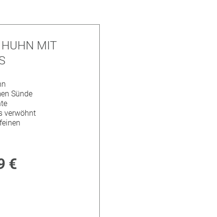
T HUHN MIT
S
nn
en Sünde
hte
s verwöhnt
feinen
9 €