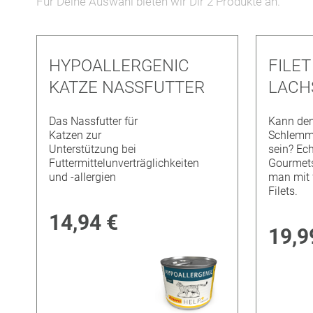
Für Deine Auswahl bieten wir Dir
2
Produkte an.
HYPOALLERGENIC
FILE
KATZE NASSFUTTER
LACH
Das Nassfutter für
Kann de
Katzen zur
Schlemm
Unterstützung bei
sein? Ec
Futtermittelunverträglichkeiten
Gourmet
und -allergien
man mit 
Filets.
14,94 €
19,9