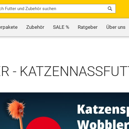
Search
erpakete
Zubehör
SALE %
Ratgeber
Über uns
 - KATZENNASSFUTT