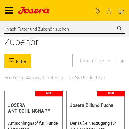
Sea
Zubehör
A
Filter
so
Für Deine Auswahl bieten wir Dir
68
Produkte an.
NEU
NEU
JOSERA
Josera Billund Fuchs
ANTISCHLINGNAPF
Antischlingnapf für Hunde
Der süße Neuzugang für