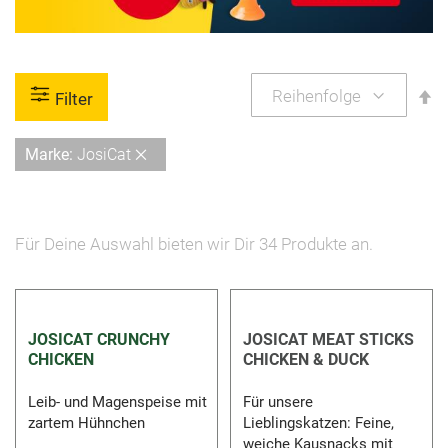
A
Filter
so
Diesen
Marke
JosiCat
Artikel
entfernen
Für Deine Auswahl bieten wir Dir
34
Produkte an.
JOSICAT CRUNCHY
JOSICAT MEAT STICKS
CHICKEN
CHICKEN & DUCK
Leib- und Magenspeise mit
Für unsere
zartem Hühnchen
Lieblingskatzen: Feine,
weiche Kausnacks mit