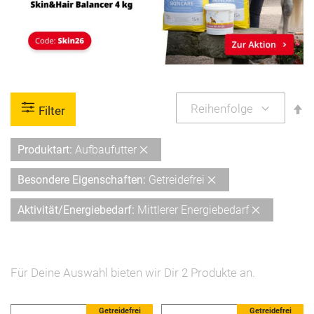
A
Filter
so
Diesen
Produktart
Aufbaufutter
Artikel
Diesen
Besondere Eigenschaften
Getreidefrei
entfernen
Artikel
Diesen
Aktivität/Energiebedarf
Mittlerer Energiebedarf
entfernen
Artikel
entfernen
Für Deine Auswahl bieten wir Dir
2
Produkte an.
5 %
Getreidefrei
Getreidefrei