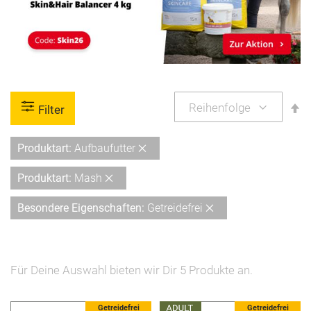
A
Filter
so
Diesen
Produktart
Aufbaufutter
Artikel
Diesen
Produktart
Mash
entfernen
Artikel
Diesen
Besondere Eigenschaften
Getreidefrei
entfernen
Artikel
entfernen
Für Deine Auswahl bieten wir Dir
5
Produkte an.
Getreidefrei
Getreidefrei