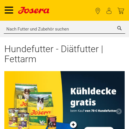
Sea
Hundefutter - Diätfutter |
Fettarm