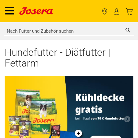
Sea
Hundefutter - Diätfutter |
Fettarm