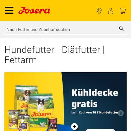
Sea
Hundefutter - Diätfutter |
Fettarm