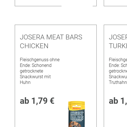
JOSERA MEAT BARS
JOSE
CHICKEN
TURK
Fleischgenuss ohne
Fleischg
Ende: Schonend
Ende: Sc
getrocknete
getrockn
Snackwurst mit
Snackwur
Huhn
Truthahn
ab
1,79 €
ab
1