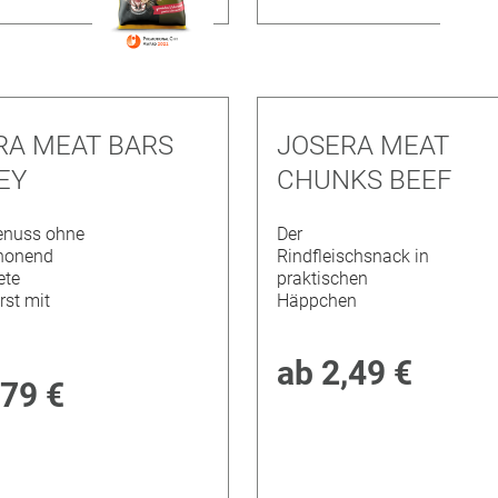
RA MEAT BARS
JOSERA MEAT
EY
CHUNKS BEEF
enuss ohne
Der
honend
Rindfleischsnack in
ete
praktischen
st mit
Häppchen
ab
2,49 €
,79 €