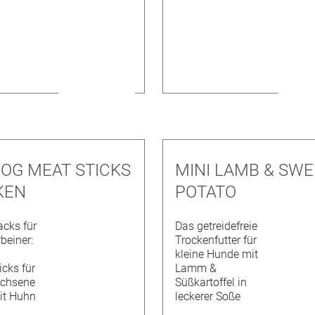
DOG MEAT STICKS
MINI LAMB & SWE
KEN
POTATO
acks für
Das getreidefreie
rbeiner:
Trockenfutter für
kleine Hunde mit
icks für
Lamm &
chsene
Süßkartoffel in
it Huhn
leckerer Soße