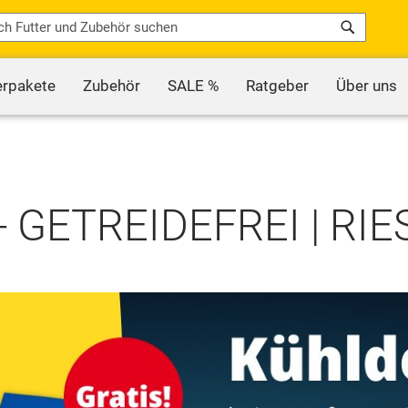
Search
erpakete
Zubehör
SALE %
Ratgeber
Über uns
 GETREIDEFREI | R