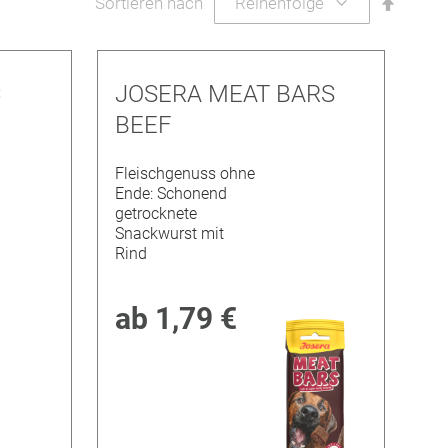
Abstei
Sortieren nach
sortier
C
JOSERA MEAT BARS
BEEF
Fleischgenuss ohne
Ende: Schonend
getrocknete
Snackwurst mit
Rind
ab
1,79 €