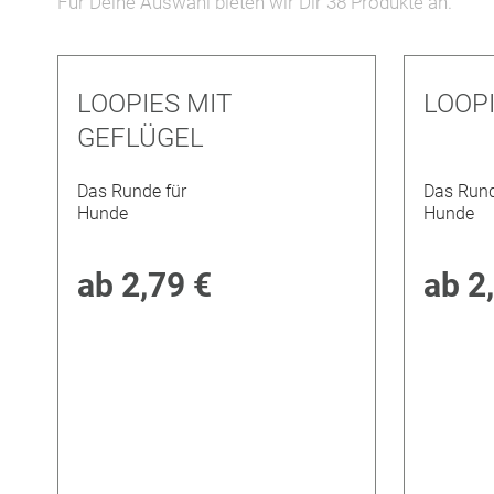
Für Deine Auswahl bieten wir Dir
38
Produkte an.
LOOPIES MIT
LOOPI
GEFLÜGEL
Das Runde für
Das Rund
Hunde
Hunde
ab
2,79 €
ab
2