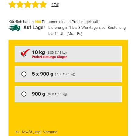
Bildgalerie
(
174
)
springen
Kürzlich haben
988
Personen dieses Produkt gekauft.
Auf Lager
Lieferung in 1 bis 3 Werktagen, bei Bestellung
bis 14 Uhr (Mo. - Fr.)
10 kg
(
6,00 €
/ 1 kg)
Preis/Leistungs-Sieger
5 x 900 g
(
7,60 €
/ 1 kg)
900 g
(
8,88 €
/ 1 kg)
inkl. MwSt., zzgl. Versand