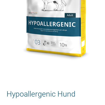
Zum
Hypoallergenic Hund
Anfang
der