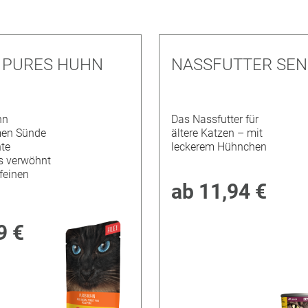
T PURES HUHN
NASSFUTTER SEN
nn
Das Nassfutter für
en Sünde
ältere Katzen – mit
hte
leckerem Hühnchen
s verwöhnt
feinen
ab
11,94 €
9 €