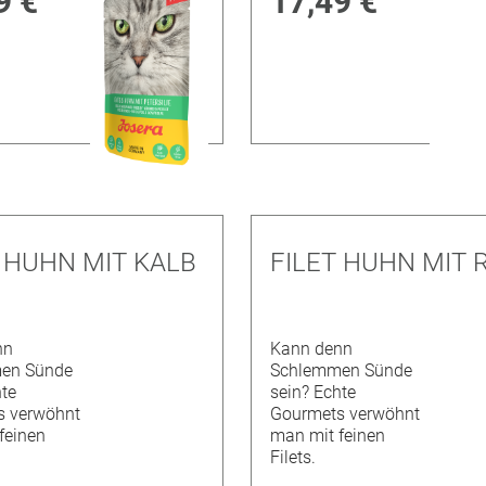
9 €
17,49 €
T HUHN MIT KALB
FILET HUHN MIT 
nn
Kann denn
en Sünde
Schlemmen Sünde
hte
sein? Echte
s verwöhnt
Gourmets verwöhnt
feinen
man mit feinen
Filets.