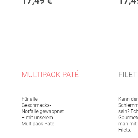
17,49 €
17,4
MULTIPACK PATÉ
FILE
Für alle
Kann de
Geschmacks-
Schlemm
Notfälle gewappnet
sein? Ec
– mit unserem
Gourmet
Multipack Paté
man mit 
Filets.