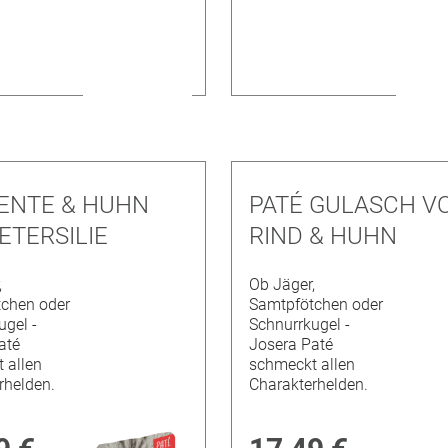
 ENTE & HUHN
PATÉ GULASCH V
ETERSILIE
RIND & HUHN
,
Ob Jäger,
chen oder
Samtpfötchen oder
ugel -
Schnurrkugel -
até
Josera Paté
 allen
schmeckt allen
rhelden.
Charakterhelden.