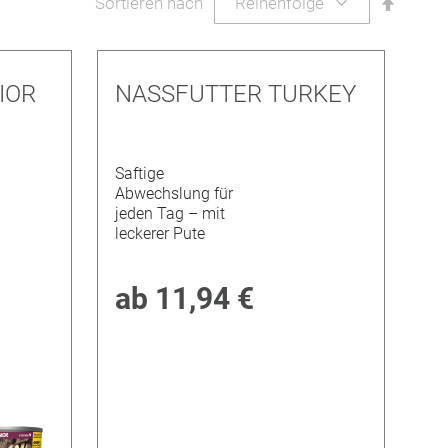
Abstei
Sortieren nach
sortier
IOR
NASSFUTTER TURKEY
Saftige
Abwechslung für
jeden Tag – mit
leckerer Pute
ab
11,94 €