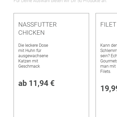
Für Deine Auswahl bieten wir Dir
50
Produkte an.
NASSFUTTER
FILE
CHICKEN
Die leckere Dose
Kann de
mit Huhn für
Schlemm
ausgewachsene
sein? Ec
Katzen mit
Gourmet
Geschmack
man mit 
Filets.
ab
11,94 €
19,9