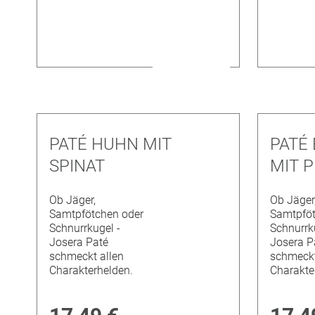
PATÉ HUHN MIT
PATÉ
SPINAT
MIT P
Ob Jäger,
Ob Jäger
Samtpfötchen oder
Samtpföt
Schnurrkugel -
Schnurrk
Josera Paté
Josera P
schmeckt allen
schmeckt
Charakterhelden.
Charakte