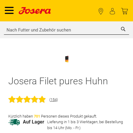
Sea
Zum
Ende
der
Zum
Josera Filet pures Huhn
Bildgalerie
Anfang
springen
der
Bildgalerie
(
154
)
springen
Kürzlich haben
701
Personen dieses Produkt gekauft.
Auf Lager
Lieferung in 1 bis 3 Werktagen, bei Bestellung
bis 14 Uhr (Mo. - Fr.)