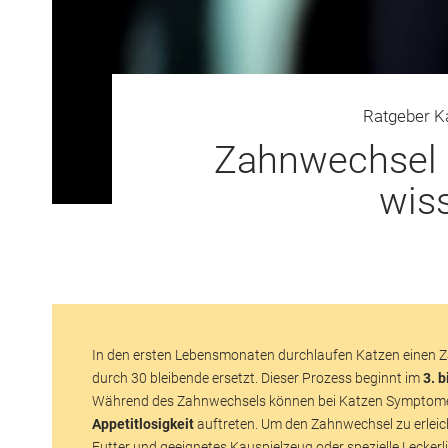
Ratgeber K
Zahnwechsel 
wiss
In den ersten Lebensmonaten durchlaufen Katzen einen Z
durch 30 bleibende ersetzt. Dieser Prozess beginnt im
3. 
Während des Zahnwechsels können bei Katzen Symptome
Appetitlosigkeit
auftreten. Um den Zahnwechsel zu erleic
Futter und geeignetes Kauspielzeug oder spezielle Leckerl