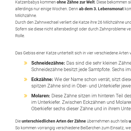
Katzenbabys kommen
ohne Zähne zur Welt
. Diese bekommen s
allerdings nur einige Wochen. Denn
ab dem 3. Lebensmonat
kom
Milchzähne.
Durch den Zahnwechsel verliert die Katze ihre 26 Milchzähne und
Sofern sie diese nicht altersbedingt oder durch Zahnprobleme ver
Rolle.
Das Gebiss einer Katze unterteilt sich in vier verschiedene Arten
Schneidezähne:
Das sind die sehr kleinen Zähne
Schneidezähne besitzt jede Samtpfote. Sechs im 
Eckzähne:
Wie der Name schon verrät, sitzt dies
spitzen Zähne sind in Ober- und Unterkiefer jew
Molaren:
Diese Zähne sitzen im hinteren Teil d
im Unterkiefer. Zwischen Eckzähnen und Molaren
Oberkiefer sechs dieser Zähne und in ihrem Unterk
Die
unterschiedlichen Arten der Zähne
übernehmen auch teils
u
So kommen vorrangig verschiedene Beißerchen zum Einsatz, wenn 