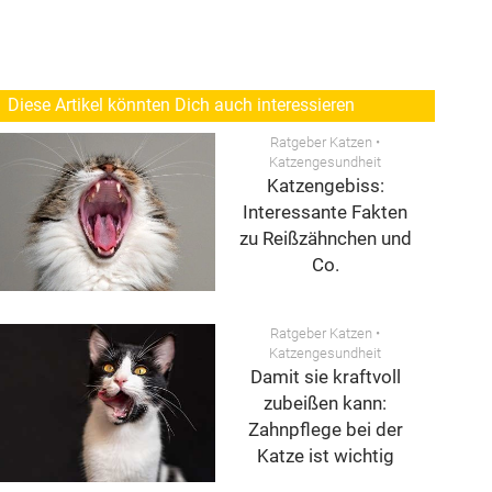
Diese Artikel könnten Dich auch interessieren
Ratgeber Katzen
•
Katzengesundheit
Katzengebiss:
Interessante Fakten
zu Reißzähnchen und
Co.
Ratgeber Katzen
•
Katzengesundheit
Damit sie kraftvoll
zubeißen kann:
Zahnpflege bei der
Katze ist wichtig