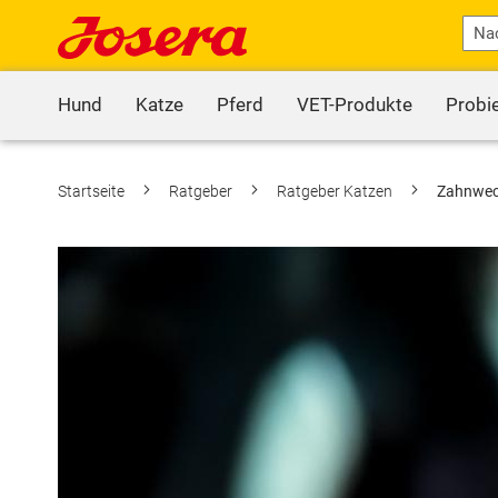
Hund
Katze
Pferd
VET-Produkte
Probi
Startseite
Ratgeber
Ratgeber Katzen
Zahnwech