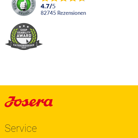
4.7
/
5
82745
Rezensionen
Service