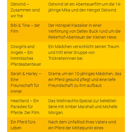
Ostwind –
Ostwind ist ein Abenteuerfilm um die 14-
Zusammen sind
jährige Mika und den Hengst Ostwind.
wir frei
Bibi & Tina – der
Der Hörspiel Klassiker in einer
Film
Verfilmung von Detlev Buck rund um die
Reiterhof-Abenteuer der Kleinen Hexe.
Cowgirls and
Ein Mädchen verwirklicht seinen Traum
Angels – Ein
und tritt einer Gruppe von
himmlisches
Trickreiterinnen bei.
Pferdeabenteuer
Sarah & Harley –
Drama um ein 10-jähriges Mädchen, das
Eine
ein Pferd gesund pflegt und eine tiefe
Freunschaft für
Freundschaft zu ihm aufbaut.
immer
Heartland – Ein
Das Weihnachts-Special zur beliebten
Paradies für
Serie mit Amber Marshall und Michelle
Pferde. Der Film.
Morgan.
Ein Pferd fürs
Nach dem Unfalltod ihres Vaters wird
Leben
ein Pferd der Mittelpunkt eines