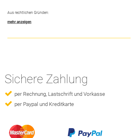
Aus rechtlichen Gründen:
mehr anzeigen
Die hier dargestellten Inhalte dienen ausschließlich der allgemeinen
Information. Sie stellen keine Empfehlung oder Bewerbung der
beschriebenen oder erwähnten diagnostischen Methoden, Behandlungen
oder Arzneimittel oder gar eine Haftungsübernahme dar. Der Artikel erhebt
weder einen Anspruch auf Vollständigkeit, noch kann die Aktualität,
Richtigkeit und Ausgewogenheit der dargebotenen Information garantiert
werden. Der Artikel ersetzt keinesfalls die fachliche Beratung durch einen
Sichere Zahlung
Tierarzt und darf nicht als Grundlage für eigenständige Diagnose oder den
Beginn, die Änderung oder Beendigung einer Behandlung von Krankheiten
Deines Tieres verwendet werden. Konsultiere bei gesundheitlichen Fragen
per Rechnung, Lastschrift und Vorkasse
oder Beschwerden bei Deinem Tier immer den Tierarzt Deines Vertrauens!
per Paypal und Kreditkarte