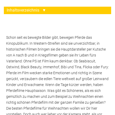
Inhaltsverzeichnis
▼
Schon seit es bewegte Bilder gibt, bewegen Pferde das
Kinopublikum. In Western-Streifen sind sie unverzichtbar, in
historischen Filmen bringen sie die Hauptdarsteller per Kutsche
von A nach B und in Kriegsfilmen geben sie ihr Leben fürs
Vaterland: Ohne PS ist Film kaum denkbar. Ob Seabiscuit,
Ostwind, Black Beauty, Immenhof, Bibi und Tina, Flicka oder Fury:
Pferde im Film wecken starke Emotionen und richtig in Szene
gerückt, verzaubern die edlen Tiere weltweit auf großer Leinwand
Kinder und Erwachsene. Wenn die Tage kürzer werden, haben
Pferdefilme Hauptsaison. Was gibt es Schöneres, als es sich
gemütlich zu machen und zum Beispiel zu Weihnachten einen
richtig schönen Pferdefilm mit der ganzen Familie zu genießen?
Die besten Pferdefilme für Weihnachten wollen wir Dir hier
vorstellen. Doch auch wer lieber vor der Kamera steht, als vor