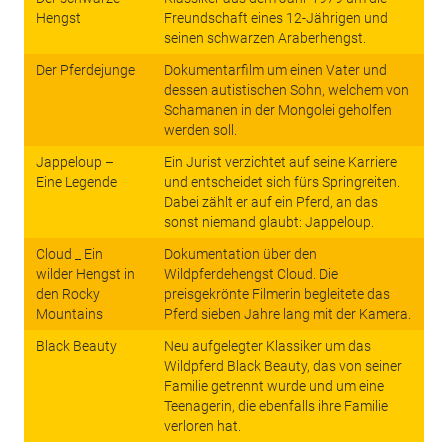
Hengst
Freundschaft eines 12-Jährigen und
seinen schwarzen Araberhengst.
Der Pferdejunge
Dokumentarfilm um einen Vater und
dessen autistischen Sohn, welchem von
Schamanen in der Mongolei geholfen
werden soll.
Jappeloup –
Ein Jurist verzichtet auf seine Karriere
Eine Legende
und entscheidet sich fürs Springreiten.
Dabei zählt er auf ein Pferd, an das
sonst niemand glaubt: Jappeloup.
Cloud _ Ein
Dokumentation über den
wilder Hengst in
Wildpferdehengst Cloud. Die
den Rocky
preisgekrönte Filmerin begleitete das
Mountains
Pferd sieben Jahre lang mit der Kamera.
Black Beauty
Neu aufgelegter Klassiker um das
Wildpferd Black Beauty, das von seiner
Familie getrennt wurde und um eine
Teenagerin, die ebenfalls ihre Familie
verloren hat.