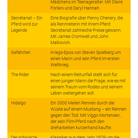
Mädchens im Teenageralter. Mit Claire
Forlani und Daryl Hannah.
Secretariat – Ein
Eine Biografie über Penny Chenery, die
Pferd wird zur
als Rennreiterin mit ihrem Pferd
Legende
Secretariat zahlreiche Preise gewann.
Mit James Cromwell und John
Malkovich.
Gefährten
Kriegs-Epos von Steven Spielberg um
einen Mann und sein Pferd im ersten
Weltkrieg.
The Rider
Nach einem Reitunfall stellt sich für
einen jungen Mann die Frage, wie es mit
seinem Traum vom Rodeo und seinem
Leben weitergehen soll.
Hidalgo
Ein 3000 Meilen Rennen durch die
Wüste auf einem Mustang – ein Rennen
gegen den Tod. Mit Viggo Mortensen,
der sein Film-Pferd nach den
dreharbeiten kurzerhand kaufte.
Der schwarze
Klassiker aus dem Jahr 1979 um die