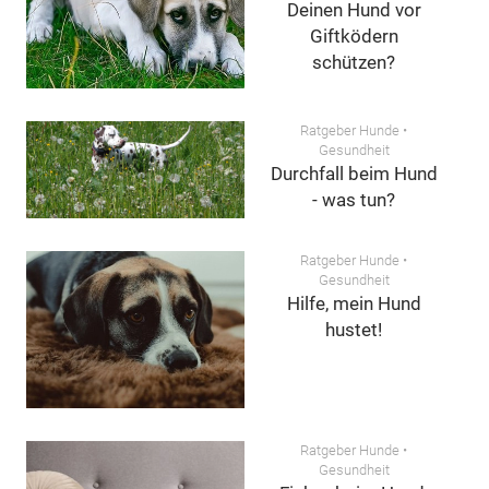
Beginn, die Änderung oder Beendigung einer Behandlung von Krankheiten
Deinen Hund vor
Ihres Tieres verwendet werden. Konsultieren Sie bei gesundheitlichen
Giftködern
Fragen oder Beschwerden bei Ihrem Tier immer den Tierarzt Ihres
schützen?
Vertrauens!
Ratgeber Hunde
•
Gesundheit
Durchfall beim Hund
- was tun?
Ratgeber Hunde
•
Gesundheit
Hilfe, mein Hund
hustet!
Ratgeber Hunde
•
Gesundheit