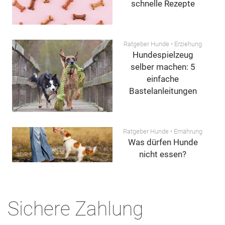
schnelle Rezepte
oder Beschwerden bei Deinem Tier immer den Tierarzt Deines Vertrauens!
Ratgeber Hunde
•
Erziehung
Hundespielzeug
selber machen: 5
einfache
Bastelanleitungen
Ratgeber Hunde
•
Ernährung
Was dürfen Hunde
nicht essen?
Sichere Zahlung