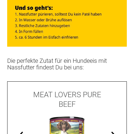
Die perfekte Zutat für ein Hundeeis mit
Nassfutter findest Du bei uns:
NU
MEAT LOVERS PURE
M
TO
BEEF