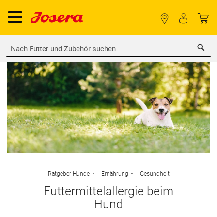
Sea
Ratgeber Hunde
Ernährung
Gesundheit
Futtermittelallergie beim
Hund