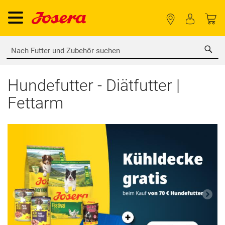
Sea
Hundefutter - Diätfutter |
Fettarm