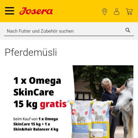
Sea
Pferdemüsli