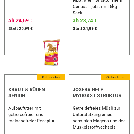
NEU:
Mehr Struktur mehr
Genuss - jetzt im 15kg
Sack
ab
24,69 €
ab
23,74 €
Statt 25,99 €
Statt 24,99 €
5 %
5 %
Getreidefrei
Getreidefrei
KRAUT & RÜBEN
JOSERA HELP
SENIOR
MYOGAST STRUKTUR
Aufbaufutter mit
Getreidefreies Müsli zur
getreidefreier und
Unterstützung eines
melassefreier Rezeptur
sensiblen Magens und des
Muskelstoffwechsels