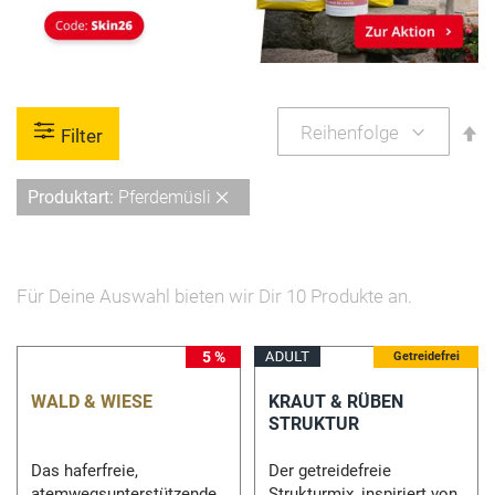
A
Filter
so
Diesen
Produktart
Pferdemüsli
Artikel
entfernen
Für Deine Auswahl bieten wir Dir
10
Produkte an.
5 %
5 %
Getreidefrei
WALD & WIESE
KRAUT & RÜBEN
STRUKTUR
Das haferfreie,
Der getreidefreie
atemwegsunterstützende
Strukturmix, inspiriert von