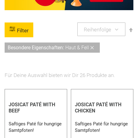
A
Filter
so
Diesen
Besondere Eigenschaften
Haut & Fell
Artikel
entfernen
Für Deine Auswahl bieten wir Dir
26
Produkte an.
JOSICAT PATÉ WITH
JOSICAT PATÉ WITH
BEEF
CHICKEN
Saftiges Paté für hungrige
Saftiges Paté für hungrige
Samtpfoten!
Samtpfoten!