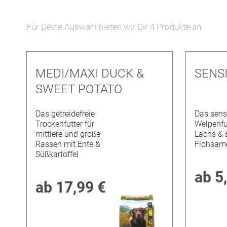
entfernen
Für Deine Auswahl bieten wir Dir
4
Produkte an.
MEDI/MAXI DUCK &
SENS
SWEET POTATO
Das getreidefreie
Das sens
Trockenfutter für
Welpenfu
mittlere und große
Lachs & 
Rassen mit Ente &
Flohsam
Süßkartoffel
ab
5
ab
17,99 €