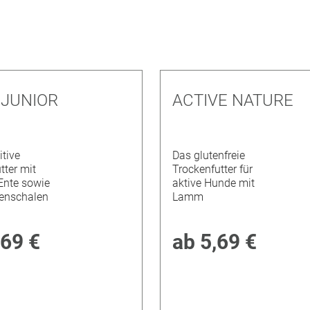
entfernen
entfer
IJUNIOR
ACTIVE NATURE
itive
Das glutenfreie
tter mit
Trockenfutter für
Ente sowie
aktive Hunde mit
enschalen
Lamm
,69 €
ab
5,69 €