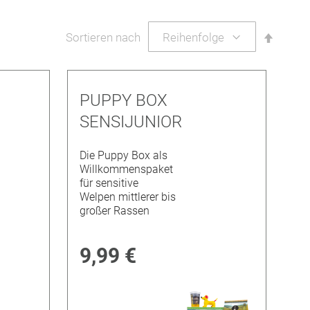
nen
Abstei
Sortieren nach
sortier
PUPPY BOX
SENSIJUNIOR
Die Puppy Box als
Willkommenspaket
für sensitive
Welpen mittlerer bis
großer Rassen
9,99 €