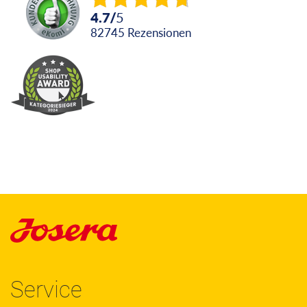
4.7
/
5
82745
Rezensionen
Service