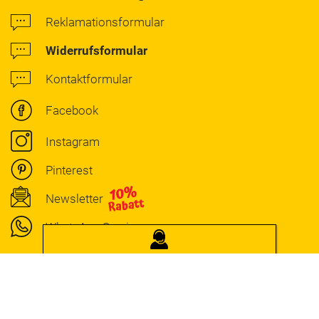
Reklamationsformular
Widerrufsformular
Kontaktformular
Facebook
Instagram
Pinterest
Newsletter
WhatsApp Service
JOSERA
BERATUNG
Gratis Futterberatung
AGB
Impressum
Datenschutz
Barrierefreiheitserklärung
speziell geschult auf Exklusiv-u./ Help-Produkte
Cookie-Einstellungen