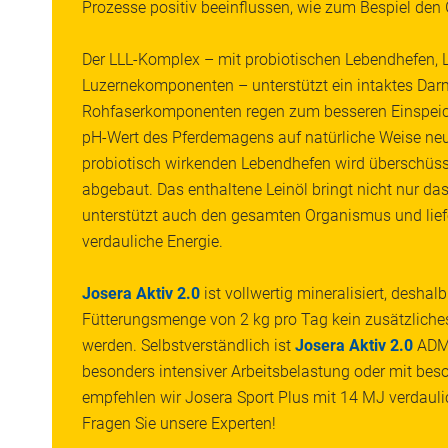
Prozesse positiv beeinflussen, wie zum Bespiel den
Der LLL-Komplex – mit probiotischen Lebendhefen, 
Luzernekomponenten – unterstützt ein intaktes Dar
Rohfaserkomponenten regen zum besseren Einspeich
pH-Wert des Pferdemagens auf natürliche Weise neut
probiotisch wirkenden Lebendhefen wird überschüss
abgebaut. Das enthaltene Leinöl bringt nicht nur da
unterstützt auch den gesamten Organismus und liefer
verdauliche Energie.
Josera Aktiv 2.0
ist vollwertig mineralisiert, desha
Fütterungsmenge von 2 kg pro Tag kein zusätzliches
werden. Selbstverständlich ist
Josera Aktiv 2.0
ADMR
besonders intensiver Arbeitsbelastung oder mit be
empfehlen wir Josera Sport Plus mit 14 MJ verdauli
Fragen Sie unsere Experten!