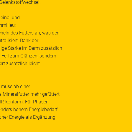
 Gelenkstoffwechsel.
Leinöl und
mmilieu:
eln des Futters an, was den
ralisiert. Dank der
ige Stärke im Darm zusätzlich
s Fell zum Glänzen, sondern
t zusätzlich leicht
lb muss ab einer
 Mineralfutter mehr gefüttert
-konform. Für Phasen
sonders hohem Energiebedarf
cher Energie als Ergänzung.