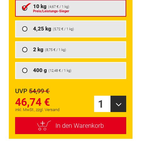
springen
10 kg
(
4,67 €
/ 1 kg)
Preis/Leistungs-Sieger
4,25 kg
(
5,72 €
/ 1 kg)
2 kg
(
8,75 €
/ 1 kg)
400 g
(
12,48 €
/ 1 kg)
UVP
54,99 €
46,74 €
1
inkl. MwSt., zzgl. Versand
In den Warenkorb