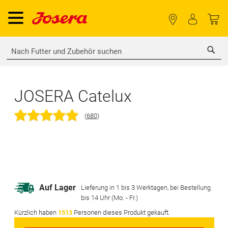
Sea
JOSERA Catelux
(
680
)
Zum
Ende
der
Zum
Auf Lager
Lieferung in 1 bis 3 Werktagen, bei Bestellung
Bildgalerie
Anfang
bis 14 Uhr (Mo. - Fr.)
springen
der
Kürzlich haben
1513
Personen dieses Produkt gekauft.
Bildgalerie