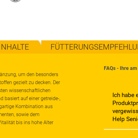
INHALTE
FÜTTERUNGSEMPFEHL
FAQs - Ihre am 
rgänzung, um den besonders
offen gezielt zu decken. Der
ten wissenschaftlichen
Ich habe 
 basiert auf einer getreide-,
Produktpr
zigartige Kombination aus
vergewiss
menten, sowie dem
Help Seni
alität bis ins hohe Alter
Ja, es gibt 200