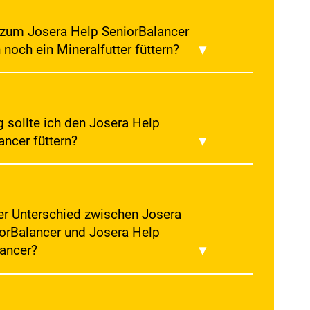
zum Josera Help SeniorBalancer
 noch ein Mineralfutter füttern?
Help SeniorBalancer liefert alle notwendigen
shalb kein zusätzliches Mineralfutter nötig ist. Er
llwertige Weise das reguläre Mineralfutter und ist auf
n Bedürfnisse alternder Pferde abgestimmt.
g sollte ich den Josera Help
ancer füttern?
en Josera Help SeniorBalancer täglich in 1-2
füttern.
er Unterschied zwischen Josera
orBalancer und Josera Help
ancer?
lp SeniorBalancer enthält wie der Help
r essenzielle Aminosäuren, die viele
prozesse im Körper sowie die Muskulatur