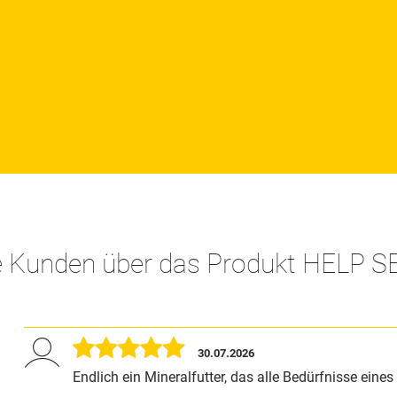
Das Mindesth
in Deinen Int
FlavoGast be
Information
Lebendhefen 
Rückerstattu
e Kunden über das Produkt HELP
30.07.2026
Endlich ein Mineralfutter, das alle Bedürfnisse eine