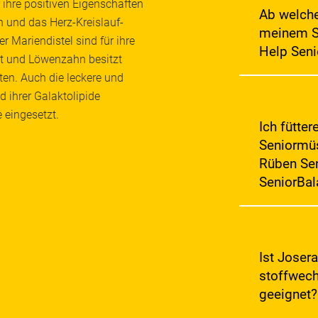
r ihre positiven Eigenschaften
unterstützen
Ab welche
 und das Herz-Kreislauf-
Vitamine. Dab
meinem St
Bedürfnisse 
r Mariendistel sind für ihre
Help Seni
Help AminoBa
nt und Löwenzahn besitzt
Pferden im 
en. Auch die leckere und
Muskelstoffw
Ab wann ein P
SeniorBalanc
ab wie der g
d ihrer Galaktolipide
AminoBalance
Fütterung. S
 eingesetzt.
nicht ausreic
Alter von 18
Ich fütter
sowie wohltu
Alter wird d
Seniormüs
gelenksunter
anfälliger fü
Rüben Sen
abzubauen un
Leber nimmt 
SeniorBal
wichtig, das
Seniorpferd i
Ja, Du kanns
Deinem Joser
füttern. Um 
Nährstoffen 
Ist Joser
an SeniorBala
stoffwech
Kilogramm Jo
geeignet
SeniorBalanc
Kraut & Rüben