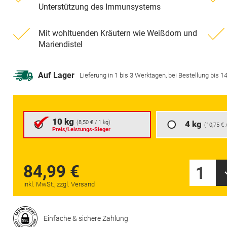
Unterstützung des Immunsystems
Mit wohltuenden Kräutern wie Weißdorn und
Mariendistel
Auf Lager
Lieferung in 1 bis 3 Werktagen, bei Bestellung bis 14 
10 kg
(
8,50 €
/ 1 kg)
4 kg
(
10,75 €
/
Preis/Leistungs-Sieger
84,99 €
1
inkl. MwSt., zzgl. Versand
Einfache & sichere Zahlung