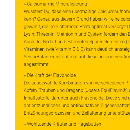
» Calciumarme Mineralisierung
Wusstest Du, dass eine übermäßige Calciumaufnahm
kann? Genau aus diesem Grund haben wir eine calc
gewählt, die Dein alterndes Pferd optimal versorgt!
Lysin, Threonin, Methionin und Cystein fördern den E
Auch der Bedarf an bestimmten Spurenelementen (z.
Vitaminen (wie Vitamin E & C) kann deutlich anstei
SeniorBalancer ist optimal auf diese besonderen An
abgestimmt.
» Die Kraft der Flavonoide
Die ausgewählte Kombination von verschiedenen P
Äpfeln, Trauben und Oregano (Josera EquiFlavin®) 
Inhaltsstoffe, darunter auch Flavonoide. Diese sind 
antientzündlichen und antioxidativen Eigenschafte
Entzündungsprozessen und Zellalterung unterstütze
» Wohltuende Kräuter und Hagebutten