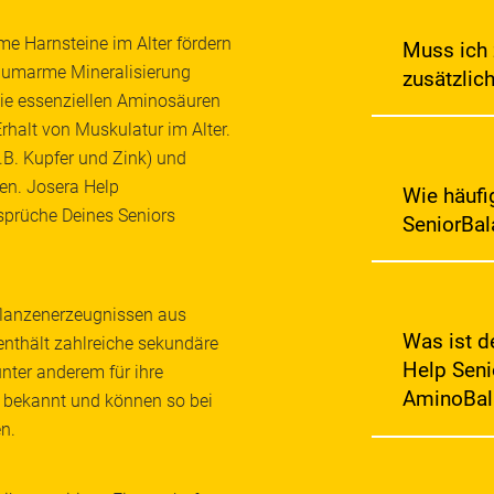
e Harnsteine im Alter fördern
Muss ich 
iumarme Mineralisierung
zusätzlich
 Die essenziellen Aminosäuren
Nein,
Josera 
rhalt von Muskulatur im Alter.
Nährstoffe, we
B. Kupfer und Zink) und
ersetzt auf vo
gen. Josera Help
die besondere
Wie häufi
sprüche Deines Seniors
SeniorBal
Wir empfehlen d
Portionen zu 
flanzenerzeugnissen aus
Was ist d
enthält zahlreiche sekundäre
Help Seni
unter anderem für ihre
AminoBal
n bekannt und können so bei
n.
Der Josera He
AminoBalance
Stoffwechsel