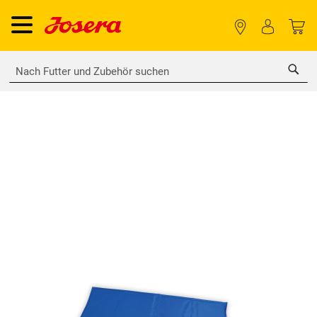
Sea
Zum
Ende
der
Bildgalerie
springen