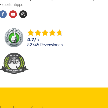
Expertentipps
4.7
/
5
82745
Rezensionen