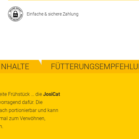
Einfache & sichere Zahlung
INHALTE
FÜTTERUNGSEMPFEHL
ite Frühstück … die
JosiCat
orragend dafür. Die
ach portionierbar und kann
timal zum Verwöhnen,
h.