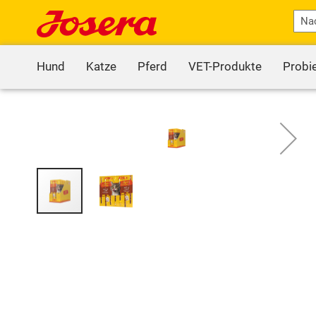
Hund
Katze
Pferd
VET-Produkte
Probi
Zum
Ende
der
Bildgalerie
springen
Zum
Anfang
der
Bildgalerie
springen