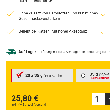
hohem Fleischanteil
Ohne Zusatz von Farbstoffen und künstlichen
Geschmacksverstärkern
Beliebt bei Katzen: Mit hoher Akzeptanz
Auf Lager
Lieferung in 1 bis 3 Werktagen, bei Bestellung bis 14 
35 g
20 x 35 g
(
36,86 €
(
36,86 €
/ 1 kg)
Preis/Leistungs
25,80 €
1
inkl. MwSt., zzgl. Versand