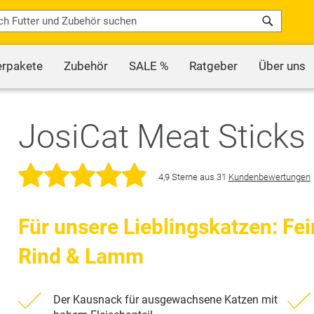
Search
erpakete
Zubehör
SALE %
Ratgeber
Über uns
JosiCat Meat Sticks
4,9
Sterne
aus
31
Kundenbewertungen
Für unsere Lieblingskatzen: Fe
Rind & Lamm
Der Kausnack für ausgewachsene Katzen mit