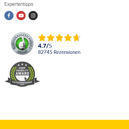
Expertentipps
4.7
/
5
82745
Rezensionen