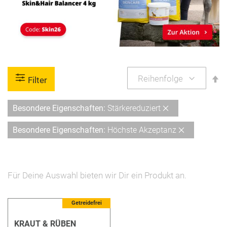
A
Filter
so
Diesen
Besondere Eigenschaften
Stärkereduziert
Artikel
Diesen
Besondere Eigenschaften
Höchste Akzeptanz
entfernen
Artikel
entfernen
Für Deine Auswahl bieten wir Dir ein Produkt an.
Getreidefrei
KRAUT & RÜBEN