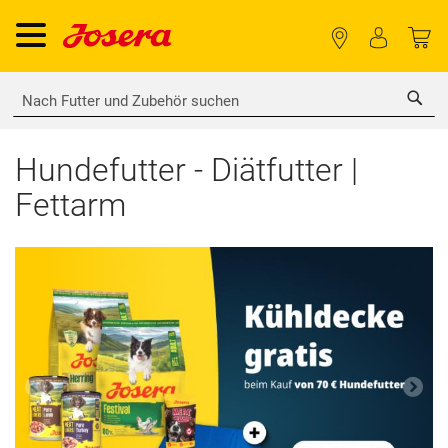
Sea
Hundefutter - Diätfutter |
Fettarm