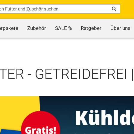
Search
erpakete
Zubehör
SALE %
Ratgeber
Über uns
R - GETREIDEFREI |