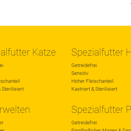
alfutter Katze
Spezialfutter
ei
Getreidefrei
Sensitiv
schanteil
Hoher Fleischanteil
 Sterilisiert
Kastriert & Sterilisiert
rwelten
Spezialfutter 
er
Getreidefrei
er
Empfindlicher Magen & Da