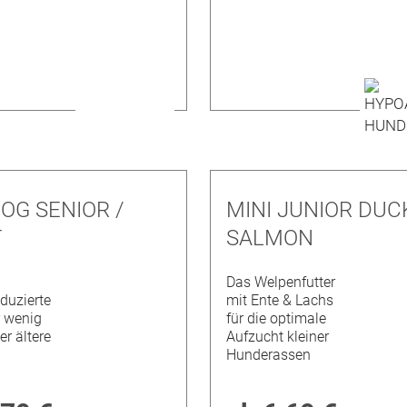
OG SENIOR /
MINI JUNIOR DUC
T
SALMON
Das Welpenfutter
duzierte
mit Ente & Lachs
r wenig
für die optimale
er ältere
Aufzucht kleiner
Hunderassen