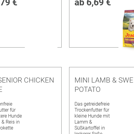
,79 €
ab
6,69 €
 SENIOR CHICKEN
MINI LAMB & SWE
E
POTATO
nfreie
Das getreidefreie
tter für
Trockenfutter für
ltere Hunde
kleine Hunde mit
 & Reis in
Lamm &
rokette
Süßkartoffel in
leckerer Soße