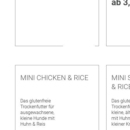
ab
3
MINI CHICKEN & RICE
MINI
& RIC
Das glutenfreie
Das glute
Trockenfutter für
Trockenfu
ausgewachsene,
kleine, ä
kleine Hunde mit
mit Huhn
Huhn & Reis
kleiner K