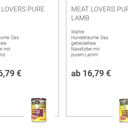
 LOVERS PURE
MEAT LOVERS PU
LAMB
Wahre
äume: Das
Hundeträume: Das
reie
getreidefreie
er mit
Nassfutter mit
ind
purem Lamm
6,79 €
ab
16,79 €