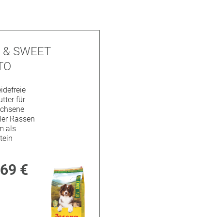
 & SWEET
TO
idefreie
tter für
chsene
ler Rassen
m als
tein
,69 €