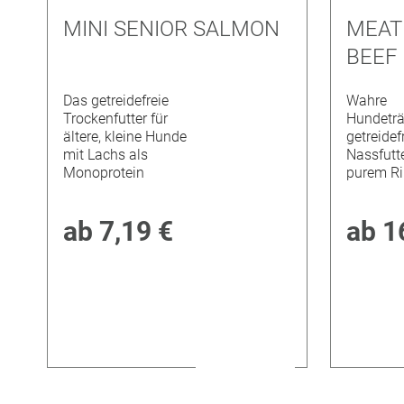
MINI SENIOR SALMON
MEAT
BEEF
Das getreidefreie
Wahre
Trockenfutter für
Hundetr
ältere, kleine Hunde
getreidef
mit Lachs als
Nassfutt
Monoprotein
purem R
ab
7,19 €
ab
1