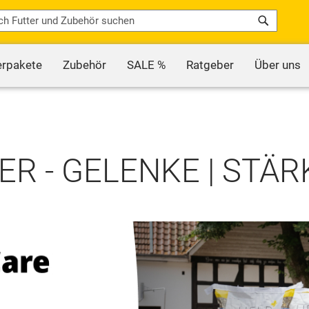
Search
erpakete
Zubehör
SALE %
Ratgeber
Über uns
R - GELENKE | STÄ