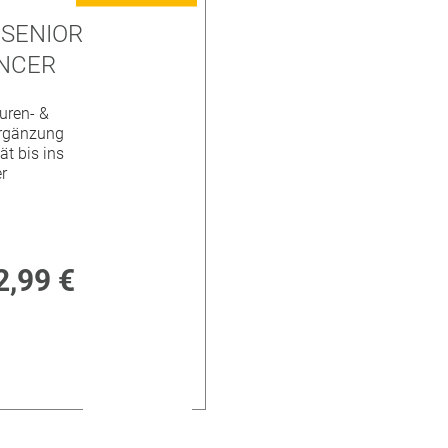
 SENIOR
NCER
uren- &
rgänzung
tät bis ins
r
2,99 €