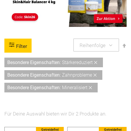
A
Filter
so
Diesen
Besondere Eigenschaften
Stärkereduziert
Artikel
Diesen
Besondere Eigenschaften
Zahnprobleme
entfernen
Artikel
Diesen
Besondere Eigenschaften
Mineralisiert
entfernen
Artikel
entfernen
Für Deine Auswahl bieten wir Dir
2
Produkte an.
5 %
Getreidefrei
Getreidefrei