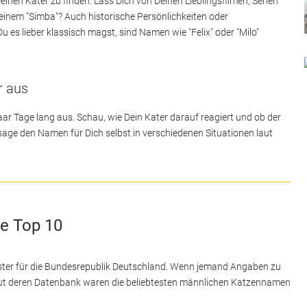
einen Kater zu finden. Lass Dich von Deinen Lieblingsfilmen, Serien
 einem "Simba"? Auch historische Persönlichkeiten oder
s lieber klassisch magst, sind Namen wie "Felix" oder "Milo"
r aus
ar Tage lang aus. Schau, wie Dein Kater darauf reagiert und ob der
sage den Namen für Dich selbst in verschiedenen Situationen laut
ie Top 10
ister für die Bundesrepublik Deutschland. Wenn jemand Angaben zu
ut deren Datenbank waren die beliebtesten männlichen Katzennamen