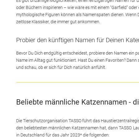
Es gibt unzählige Möglichkeiten, einen einzigartigen Namen für D
oder Büchern inspirieren – wie wäre es mit einem "Garfield" oder
mythologische Figuren können als Namenspaten dienen. Wenn Du e
zeitlose Klassiker, die immer gut ankommen.
Probier den künftigen Namen für Deinen Kate
Bevor Du Dich endgültig entscheidest, probiere den Namen ein pa
Name im Alltag gut funktioniert. Hast Du einen Favoriten? Dann 
und schau, ob er sich für Dich natürlich anfühlt.
Beliebte männliche Katzennamen - d
Die Tierschutzorganisation TASSO führt das Haustierzentralreg
den beliebtesten männlichen Katzennamen hat, dann TASSO. La
in Deutschland für das Jahr 2023* die folgenden: