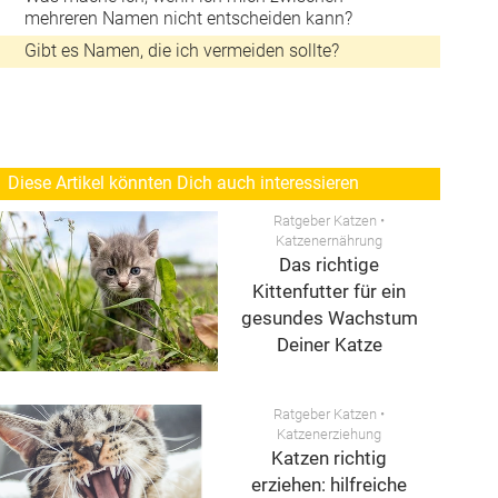
mehreren Namen nicht entscheiden kann?
Gibt es Namen, die ich vermeiden sollte?
Diese Artikel könnten Dich auch interessieren
Ratgeber Katzen
•
Katzenernährung
Das richtige
Kittenfutter für ein
gesundes Wachstum
Deiner Katze
Ratgeber Katzen
•
Katzenerziehung
Katzen richtig
erziehen: hilfreiche