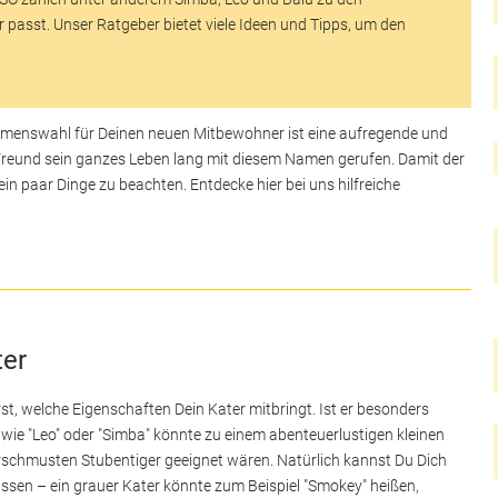
 passt. Unser Ratgeber bietet viele Ideen und Tipps, um den
Namenswahl für Deinen neuen Mitbewohner ist eine aufregende und
er Freund sein ganzes Leben lang mit diesem Namen gerufen. Damit der
ein paar Dinge zu beachten. Entdecke hier bei uns hilfreiche
ter
t, welche Eigenschaften Dein Kater mitbringt. Ist er besonders
wie "Leo" oder "Simba" könnte zu einem abenteuerlustigen kleinen
rschmusten Stubentiger geeignet wären. Natürlich kannst Du Dich
ssen – ein grauer Kater könnte zum Beispiel "Smokey" heißen,