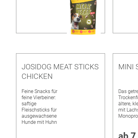
JOSIDOG MEAT STICKS
MINI
CHICKEN
Feine Snacks für
Das getre
feine Vierbeiner:
Trockenfu
saftige
ältere, k
Fleischsticks für
mit Lach
ausgewachsene
Monopro
Hunde mit Huhn
ab
7