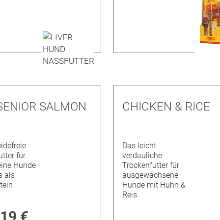
 SENIOR SALMON
CHICKEN & RICE
idefreie
Das leicht
tter für
verdauliche
leine Hunde
Trockenfutter für
s als
ausgewachsene
tein
Hunde mit Huhn &
Reis
,19 €