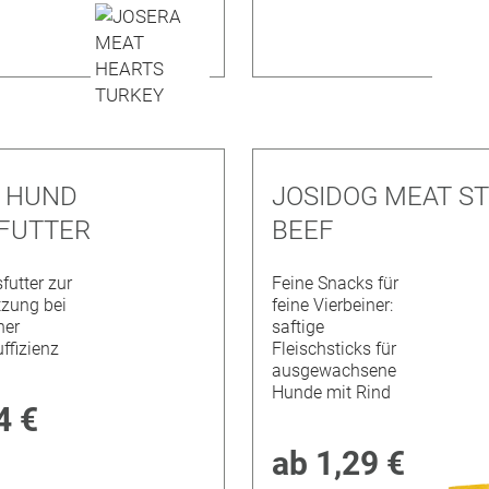
R HUND
JOSIDOG MEAT ST
FUTTER
BEEF
futter zur
Feine Snacks für
tzung bei
feine Vierbeiner:
her
saftige
ffizienz
Fleischsticks für
ausgewachsene
Hunde mit Rind
4 €
ab
1,29 €