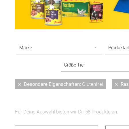
Diesen
Dies
Besondere Eigenschaften
Glutenfrei
Ras
Artikel
Artik
entfernen
entf
Für Deine Auswahl bieten wir Dir
58
Produkte an.