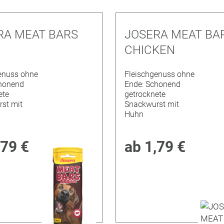
RA MEAT BARS
JOSERA MEAT BA
CHICKEN
enuss ohne
Fleischgenuss ohne
honend
Ende: Schonend
ete
getrocknete
st mit
Snackwurst mit
Huhn
,79 €
ab
1,79 €