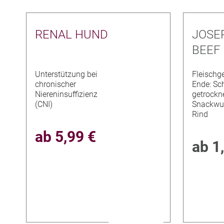
RENAL HUND
JOSE
BEEF
Unterstützung bei
Fleischg
chronischer
Ende: Sc
Niereninsuffizienz
getrockn
(CNI)
Snackwur
Rind
ab
5,99 €
ab
1