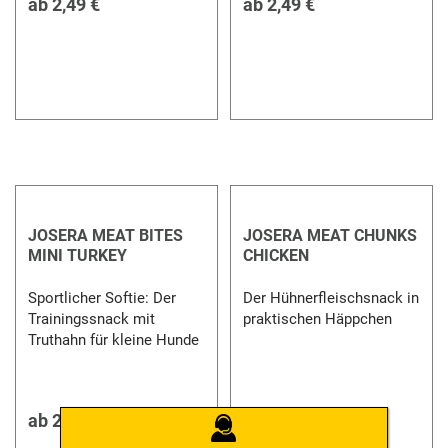
ab
2,49 €
ab
2,49 €
JOSERA MEAT BITES
JOSERA MEAT CHUNKS
MINI TURKEY
CHICKEN
Sportlicher Softie: Der
Der Hühnerfleischsnack in
Trainingssnack mit
praktischen Häppchen
Truthahn für kleine Hunde
ab
2,49 €
ab
2,49 €
JOSERA
BERATUNG