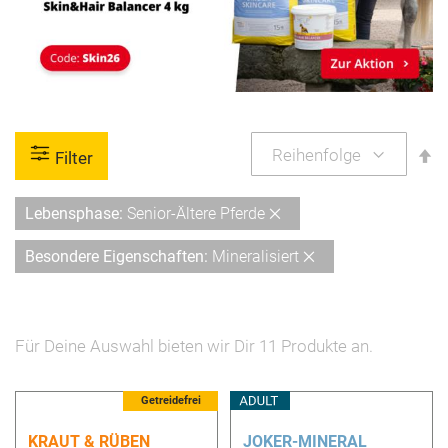
A
Filter
so
Diesen
Lebensphase
Senior-Ältere Pferde
Artikel
Diesen
Besondere Eigenschaften
Mineralisiert
entfernen
Artikel
entfernen
Für Deine Auswahl bieten wir Dir
11
Produkte an.
Getreidefrei
KRAUT & RÜBEN
JOKER-MINERAL