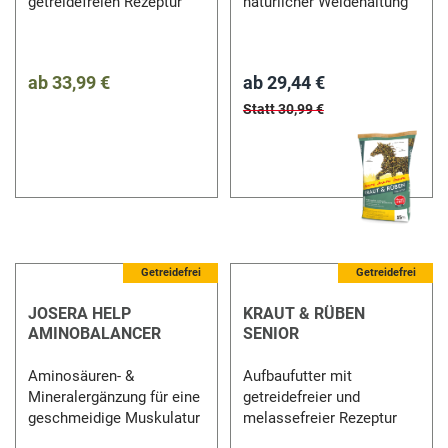
getreidefreien Rezeptur
natürlicher Weidehaltung
ab
33,99 €
ab
29,44 €
Statt 30,99 €
5 %
Getreidefrei
Getreidefrei
JOSERA HELP
KRAUT & RÜBEN
AMINOBALANCER
SENIOR
Aminosäuren- &
Aufbaufutter mit
Mineralergänzung für eine
getreidefreier und
geschmeidige Muskulatur
melassefreier Rezeptur