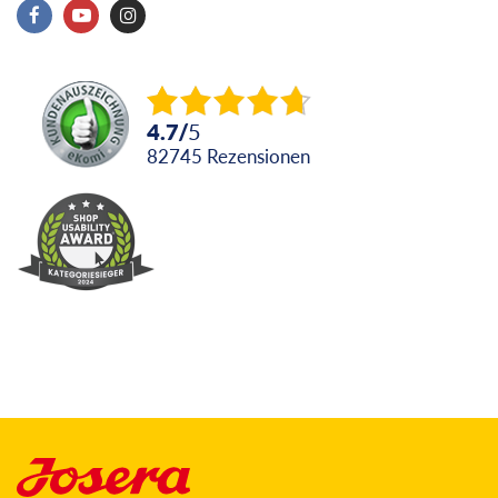
4.7
/
5
82745
Rezensionen