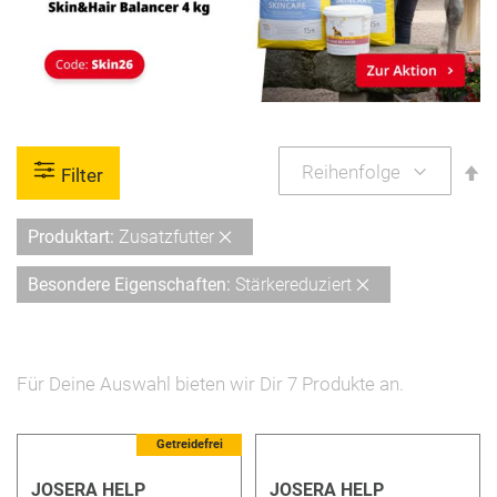
A
Filter
so
Diesen
Produktart
Zusatzfutter
Artikel
Diesen
Besondere Eigenschaften
Stärkereduziert
entfernen
Artikel
entfernen
Für Deine Auswahl bieten wir Dir
7
Produkte an.
5 %
Getreidefrei
JOSERA HELP
JOSERA HELP