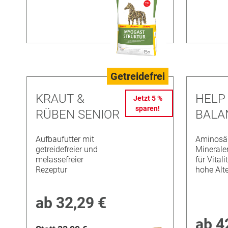
Getreidefrei
KRAUT &
HELP
Jetzt 5 %
sparen!
RÜBEN SENIOR
BALA
Aufbaufutter mit
Aminosä
getreidefreier und
Minerale
melassefreier
für Vitali
Rezeptur
hohe Alte
ab
32,29 €
ab
4