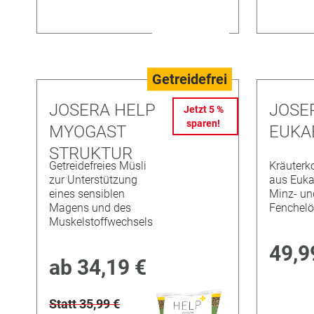
Getreidefrei
JOSERA HELP
JOSE
Jetzt 5 %
sparen!
MYOGAST
EUKA
STRUKTUR
Getreidefreies Müsli
Kräuterk
zur Unterstützung
aus Euka
eines sensiblen
Minz- un
Magens und des
Fenchelö
Muskelstoffwechsels
49,9
ab
34,19 €
Statt 35,99 €