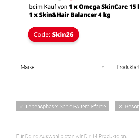
Diesen
Diesen
Lebensphase
Senior-Ältere Pferde
Beson
Artikel
Artikel
entfernen
entfer
Für Deine Auswahl bieten wir Dir
14
Produkte an.