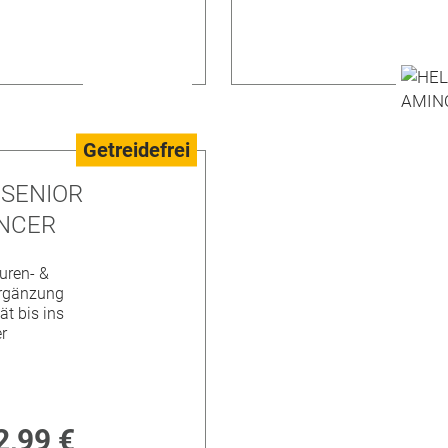
Getreidefrei
 SENIOR
NCER
uren- &
rgänzung
tät bis ins
r
2,99 €