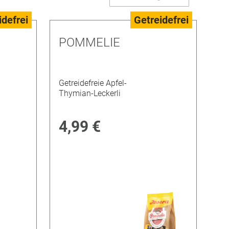
sortier
idefrei
Getreidefrei
POMMELIE
Getreidefreie Apfel-
Thymian-Leckerli
4,99 €