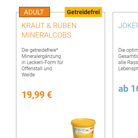
Getreidefrei
KRAUT & RÜBEN
JOKE
MINERALCOBS
Die getreidefreie*
Die opti
Mineralergänzung
Gesamtlö
in Leckerli-Form für
alle Rass
Offenstall und
Lebensp
Weide
ab
1
19,99 €