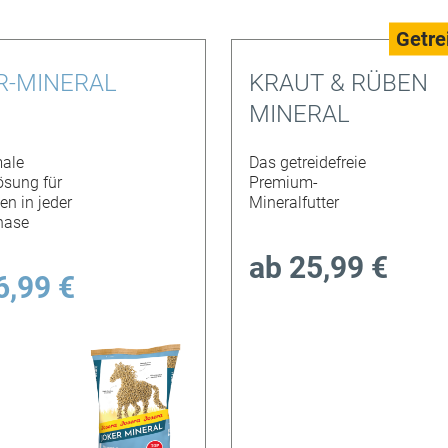
Getre
R-MINERAL
KRAUT & RÜBEN
MINERAL
male
Das getreidefreie
sung für
Premium-
en in jeder
Mineralfutter
hase
ab
25,99 €
6,99 €