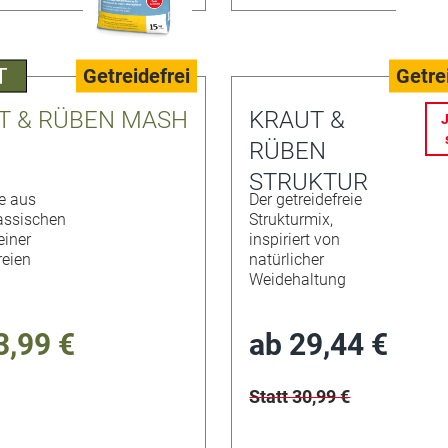
Getreidefrei
Getre
T & RÜBEN MASH
KRAUT &
J
RÜBEN
STRUKTUR
e aus
Der getreidefreie
assischen
Strukturmix,
einer
inspiriert von
reien
natürlicher
Weidehaltung
3,99 €
ab
29,44 €
Statt 30,99 €