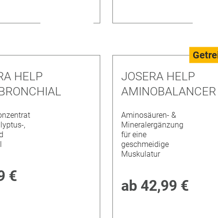
Getre
RA HELP
JOSERA HELP
BRONCHIAL
AMINOBALANCER
onzentrat
Aminosäuren- &
lyptus-,
Mineralergänzung
d
für eine
l
geschmeidige
Muskulatur
9 €
ab
42,99 €