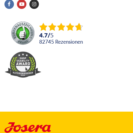
4.7
/
5
82745
Rezensionen