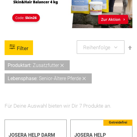
A
Filter
so
Diesen
Produktart
Zusatzfutter
Artikel
Diesen
Lebensphase
Senior-Ältere Pferde
entfernen
Artikel
entfernen
Für Deine Auswahl bieten wir Dir
7
Produkte an.
5 %
Getreidefrei
JOSERA HELP DARM
JOSERA HELP