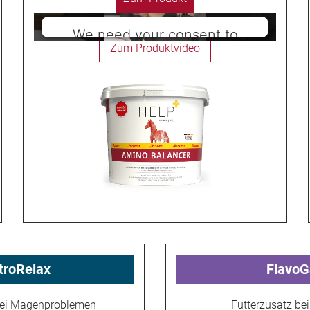
We need your consent to
load the Youtube service!
This content is not permitted to load due
to trackers that are not disclosed to the
visitor. The website owner needs to setup
the site with their CMP to add this content
to the list of technologies used.
Powered by
Usercentrics Consent
Management Platform
troRelax
FlavoG
bei Magenproblemen
Futterzusatz be