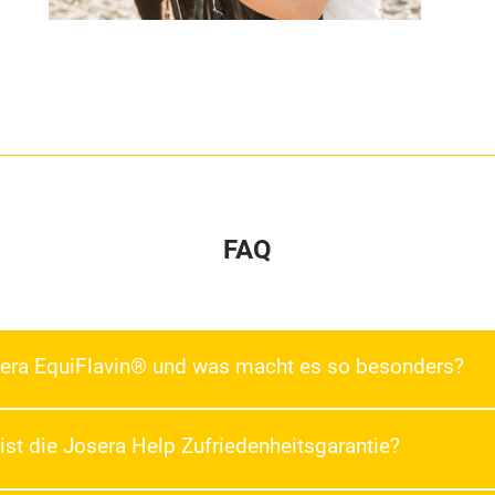
FAQ
sera EquiFlavin® und was macht es so besonders?
lex aus dem Hause Josera. Dieser nutzt eine ausgewählte Kombin
ist die Josera Help Zufriedenheitsgarantie?
e Pflanzen liefern zahlreiche sekundäre Pflanzeninhaltsstoffe, s
n bekannt und können so die Abwehrkräfte, z.B. im Magen-Darm-T