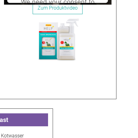
We need your consent to
load the Youtube service!
This content is not permitted to load due
to trackers that are not disclosed to the
visitor. The website owner needs to setup
the site with their CMP to add this content
to the list of technologies used.
Powered by
Usercentrics Consent
Management Platform
ast
i Kotwasser