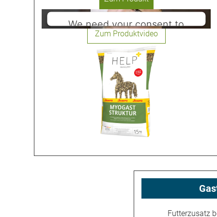
We need your consent to
load the Youtube service!
This content is not permitted to load due
to trackers that are not disclosed to the
visitor. The website owner needs to setup
the site with their CMP to add this content
to the list of technologies used.
Powered by
Usercentrics Consent
Management Platform
Gas
Futterzusatz 