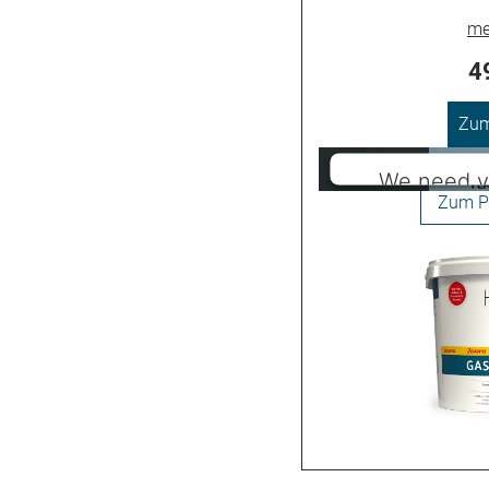
4
Zum
We need y
load the Y
This content is n
to trackers that 
visitor. The webs
the site with thei
to the list o
Powered by
U
Managem