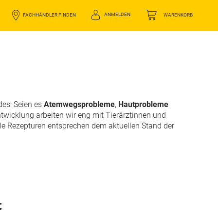
ANMELDEN
FACHHÄNDLER FINDEN
WARENKORB
des: Seien es
Atemwegsprobleme
,
Hautprobleme
Entwicklung arbeiten wir eng mit Tierärztinnen und
le Rezepturen entsprechen dem aktuellen Stand der
: