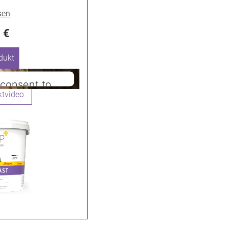
 €
dukt
consent to
be service!
mitted to load due
t disclosed to the
ner needs to setup
to add this content
nologies used.
ntrics Consent
Platform