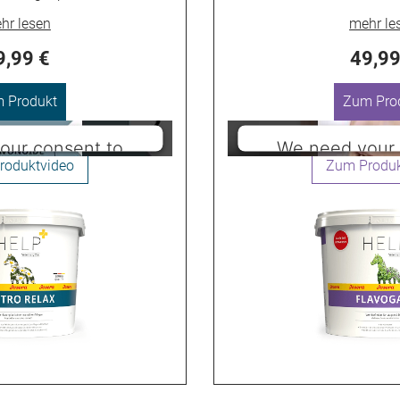
9,99 €
49,99
 Produkt
Zum Pro
our consent to
We need your 
outube service!
load the Youtu
ot permitted to load due
This content is not per
are not disclosed to the
to trackers that are no
ite owner needs to setup
visitor. The website ow
r CMP to add this content
the site with their CMP 
f technologies used.
to the list of tech
sercentrics Consent
Powered by
Userce
ent Platform
Management 