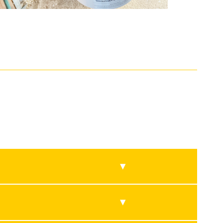
ation verschiedener natürlicher Pflanzenerzeugnisse
o z.B. Flavonoide. Diese sind unter anderem für ihre
rakt, und den Zellschutz des Pferdes unterstützen.